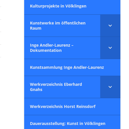
Kulturprojekte in Völklingen
Kunstwerke im öffentlichen
Raum
Inge Andler-Laurenz –
Dokumentation
Kunstsammlung Inge Andler-Laurenz
Werkverzeichnis Eberhard
Gnahs
Werkverzeichnis Horst Reinsdorf
Dauerausstellung: Kunst in Völklingen