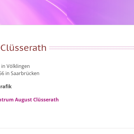
Clüsserath
in Völklingen
66 in Saarbrücken
rafik
ntrum August Clüsserath