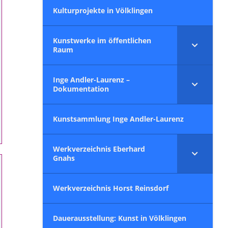
Kulturprojekte in Völklingen
Kunstwerke im öffentlichen
Raum
Inge Andler-Laurenz –
Dokumentation
Kunstsammlung Inge Andler-Laurenz
Werkverzeichnis Eberhard
Gnahs
Werkverzeichnis Horst Reinsdorf
Dauerausstellung: Kunst in Völklingen