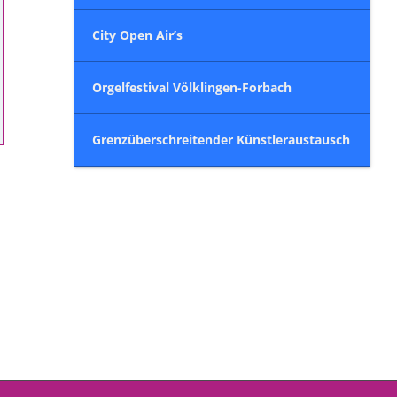
City Open Air’s
Orgelfestival Völklingen-Forbach
Grenzüberschreitender Künstleraustausch