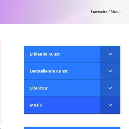
Startseite
Musik
Bildende Kunst
Darstellende Kunst
Literatur
Musik