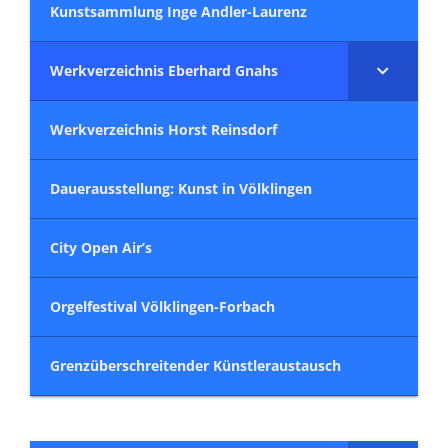
Kunstsammlung Inge Andler-Laurenz
Werkverzeichnis Eberhard Gnahs
Werkverzeichnis Horst Reinsdorf
Dauerausstellung: Kunst in Völklingen
City Open Air’s
Orgelfestival Völklingen-Forbach
Grenzüberschreitender Künstleraustausch