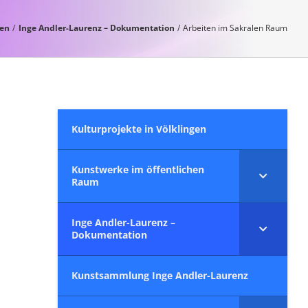
gen
Inge Andler-Laurenz – Dokumentation
Arbeiten im Sakralen Raum
Kulturprojekte in Völklingen
Kunstwerke im öffentlichen
Raum
Inge Andler-Laurenz –
Dokumentation
Kunstsammlung Inge Andler-Laurenz