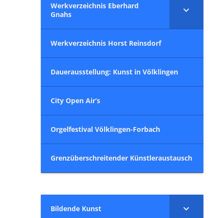
Werkverzeichnis Eberhard
Gnahs
Werkverzeichnis Horst Reinsdorf
Dauerausstellung: Kunst in Völklingen
City Open Air’s
Orgelfestival Völklingen-Forbach
Grenzüberschreitender Künstleraustausch
Bildende Kunst